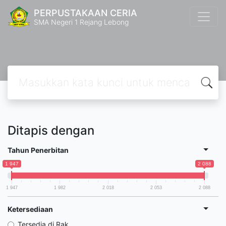
PERPUSTAKAAN CERIA
SMA Negeri 1 Rejang Lebong
Ditapis dengan
Tahun Penerbitan
1 947
2 088
1 947
1 982
2 018
2 053
2 088
Ketersediaan
Tersedia di Rak