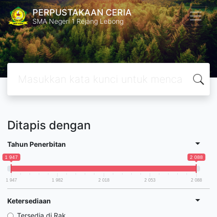
PERPUSTAKAAN CERIA
SMA Negeri 1 Rejang Lebong
Ditapis dengan
Tahun Penerbitan
1 947
2 088
1 947
1 982
2 018
2 053
2 088
Ketersediaan
Tersedia di Rak