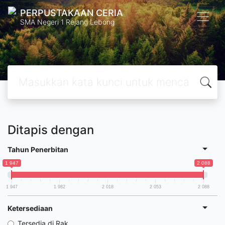
PERPUSTAKAAN CERIA
SMA Negeri 1 Rejang Lebong
Ditapis dengan
Tahun Penerbitan
1 947
2 088
1 947
1 982
2 018
2 053
2 088
Ketersediaan
Tersedia di Rak