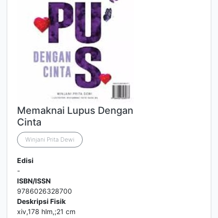
Memaknai Lupus Dengan
Cinta
Winjani Prita Dewi
Edisi
-
ISBN/ISSN
9786026328700
Deskripsi Fisik
xiv,178 hlm,;21 cm