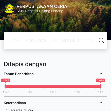
PERPUSTAKAAN CERIA
SMA Negeri 1 Rejang Lebong
Ditapis dengan
Tahun Penerbitan
1 947
2 088
1 947
1 982
2 018
2 053
2 088
Ketersediaan
Tersedia di Rak