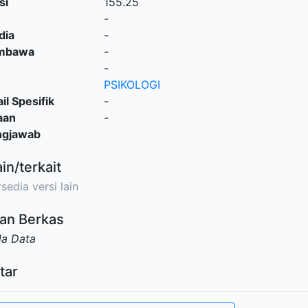
si
155.25
-
dia
-
embawa
-
-
PSIKOLOGI
il Spesifik
-
aan
-
ngjawab
ain/terkait
sedia versi lain
an Berkas
da Data
tar