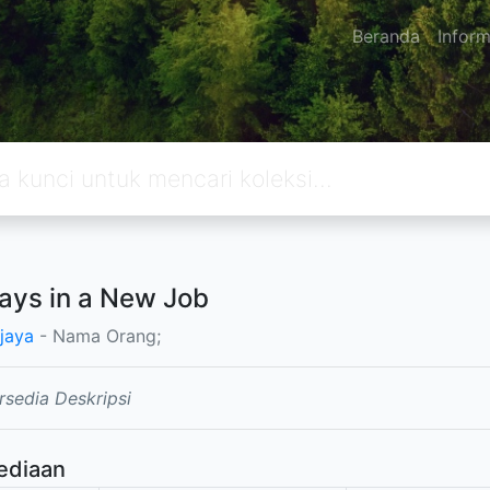
Beranda
Inform
ays in a New Job
jaya
- Nama Orang;
rsedia Deskripsi
ediaan