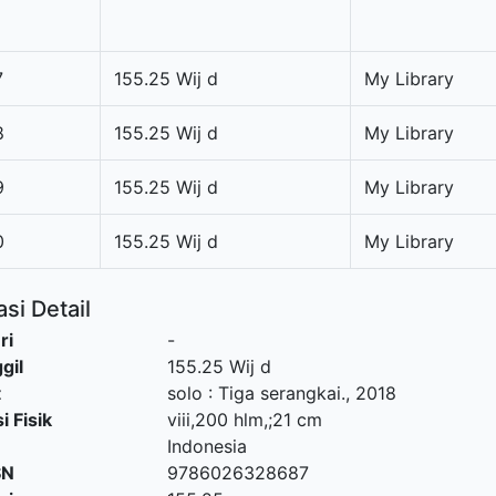
7
155.25 Wij d
My Library
8
155.25 Wij d
My Library
9
155.25 Wij d
My Library
0
155.25 Wij d
My Library
si Detail
ri
-
gil
155.25 Wij d
t
solo
:
Tiga serangkai
.,
2018
i Fisik
viii,200 hlm,;21 cm
Indonesia
SN
9786026328687