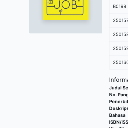
B0199
25015
25015
25015
25016
Informa
Judul Se
No. Pang
Penerbi
Deskrips
Bahasa
ISBN/IS