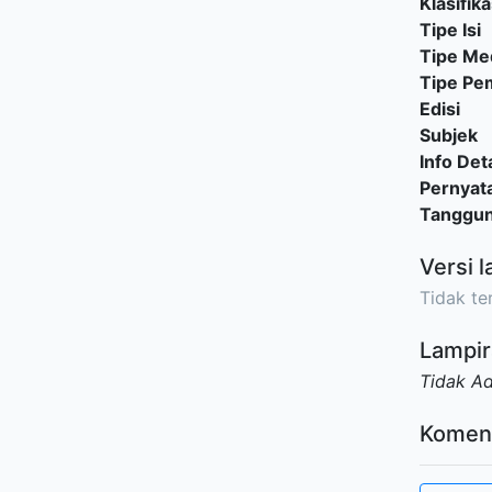
Klasifika
Tipe Isi
Tipe Me
Tipe P
Edisi
Subjek
Info Deta
Pernyat
Tanggu
Versi l
Tidak ter
Lampir
Tidak A
Komen