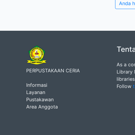
Anda h
Tent
As a co
PERPUSTAKAAN CERIA
Library
librarie
Informasi
Follow
t
Layanan
Pustakawan
Area Anggota