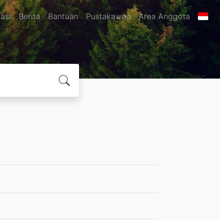
asi
Berita
Bantuan
Pustakawan
Area Anggota