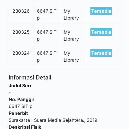
230326
6647 SIT
My
Tersedia
p
Library
230325
6647 SIT
My
Tersedia
p
Library
230324
6647 SIT
My
Tersedia
p
Library
Informasi Detail
Judul Seri
-
No. Panggil
6647 SIT p
Penerbit
Surakarta
:
Suara Media Sejahtera
.,
2019
Deskripsi Fisik