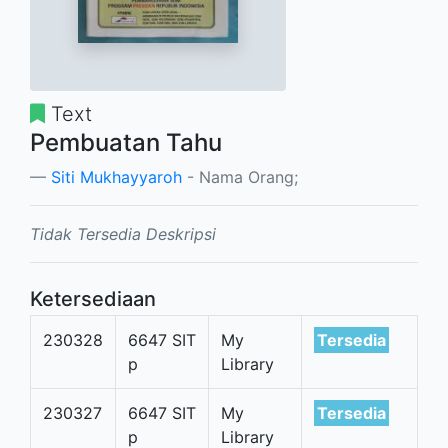
Text
Pembuatan Tahu
Siti Mukhayyaroh
- Nama Orang;
Tidak Tersedia Deskripsi
Ketersediaan
230328
6647 SIT
My
Tersedia
p
Library
230327
6647 SIT
My
Tersedia
p
Library