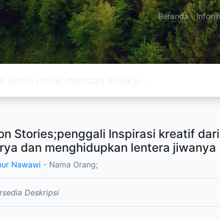
Beranda
Inform
on Stories;penggali Inspirasi kreatif da
rya dan menghidupkan lentera jiwanya
nur Nawawi
- Nama Orang;
rsedia Deskripsi