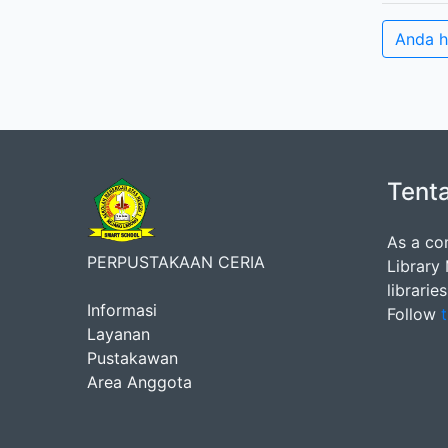
Anda h
Tent
As a co
PERPUSTAKAAN CERIA
Library
librarie
Informasi
Follow
t
Layanan
Pustakawan
Area Anggota