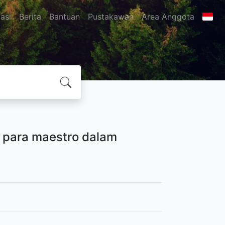
asi
Berita
Bantuan
Pustakawan
Area Anggota
ri para maestro dalam