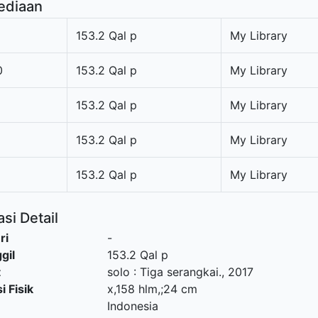
ediaan
153.2 Qal p
My Library
0
153.2 Qal p
My Library
153.2 Qal p
My Library
153.2 Qal p
My Library
153.2 Qal p
My Library
si Detail
ri
-
gil
153.2 Qal p
t
solo
:
Tiga serangkai
.,
2017
i Fisik
x,158 hlm,;24 cm
Indonesia