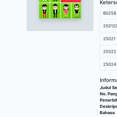
Keters
B0258
25012
25021
25022
25024
Informa
Judul Se
No. Pang
Penerbi
Deskrips
Bahasa