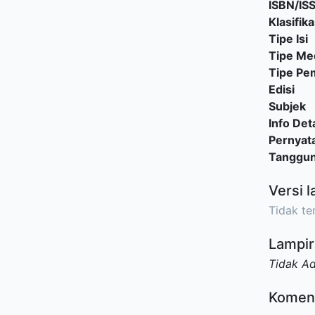
ISBN/IS
Klasifika
Tipe Isi
Tipe Me
Tipe P
Edisi
Subjek
Info Deta
Pernyat
Tanggu
Versi l
Tidak ter
Lampir
Tidak A
Komen