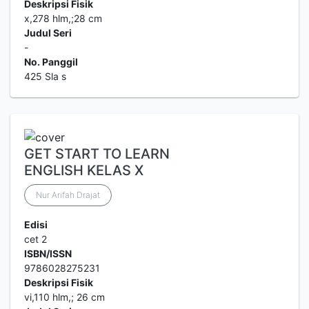
Deskripsi Fisik
x,278 hlm,;28 cm
Judul Seri
-
No. Panggil
425 Sla s
GET START TO LEARN
ENGLISH KELAS X
Nur Arifah Drajat
Edisi
cet 2
ISBN/ISSN
9786028275231
Deskripsi Fisik
vi,110 hlm,; 26 cm