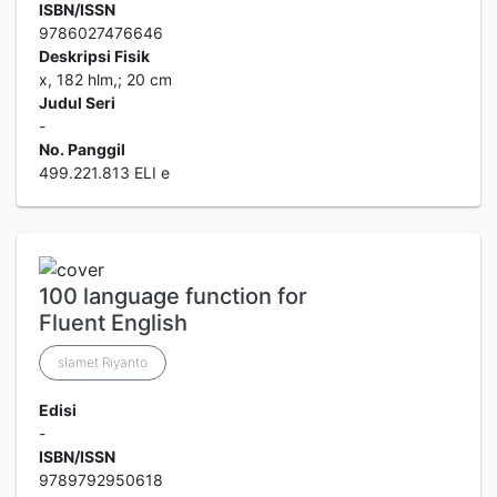
ISBN/ISSN
9786027476646
Deskripsi Fisik
x, 182 hlm,; 20 cm
Judul Seri
-
No. Panggil
499.221.813 ELI e
100 language function for
Fluent English
slamet Riyanto
Edisi
-
ISBN/ISSN
9789792950618