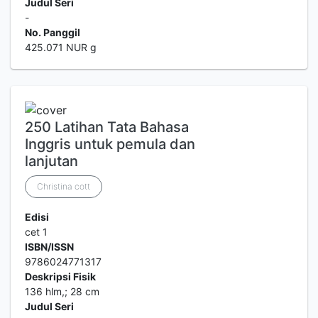
Judul Seri
-
No. Panggil
425.071 NUR g
250 Latihan Tata Bahasa
Inggris untuk pemula dan
lanjutan
Christina cott
Edisi
cet 1
ISBN/ISSN
9786024771317
Deskripsi Fisik
136 hlm,; 28 cm
Judul Seri