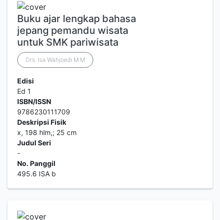
Buku ajar lengkap bahasa
jepang pemandu wisata
untuk SMK pariwisata
Drs. Isa Wahjoedi M.M
Edisi
Ed 1
ISBN/ISSN
9786230111709
Deskripsi Fisik
x, 198 hlm,; 25 cm
Judul Seri
-
No. Panggil
495.6 ISA b