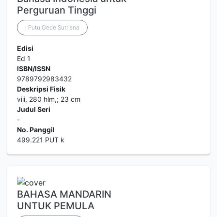
Perguruan Tinggi
I Putu Gede Sutrisna
Edisi
Ed 1
ISBN/ISSN
9789792983432
Deskripsi Fisik
viii, 280 hlm,; 23 cm
Judul Seri
-
No. Panggil
499.221 PUT k
BAHASA MANDARIN
UNTUK PEMULA