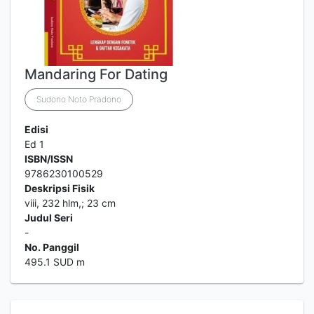
Mandaring For Dating
Sudono Noto Pradono
Edisi
Ed 1
ISBN/ISSN
9786230100529
Deskripsi Fisik
viii, 232 hlm,; 23 cm
Judul Seri
-
No. Panggil
495.1 SUD m