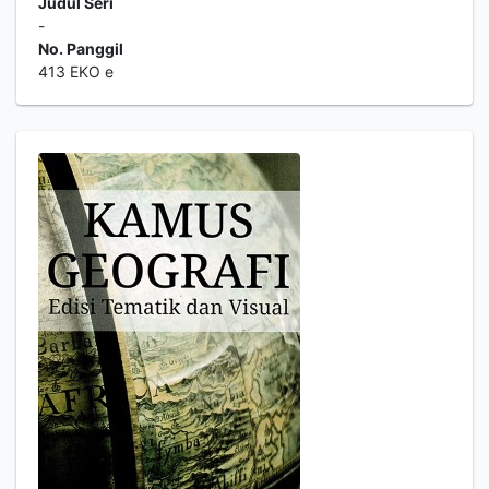
Judul Seri
-
No. Panggil
413 EKO e