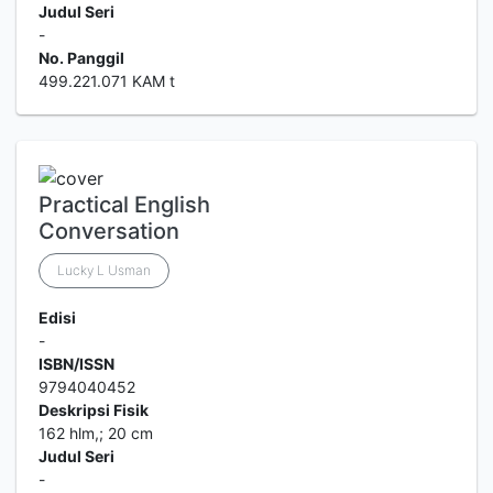
Judul Seri
-
No. Panggil
499.221.071 KAM t
Practical English
Conversation
Lucky L Usman
Edisi
-
ISBN/ISSN
9794040452
Deskripsi Fisik
162 hlm,; 20 cm
Judul Seri
-