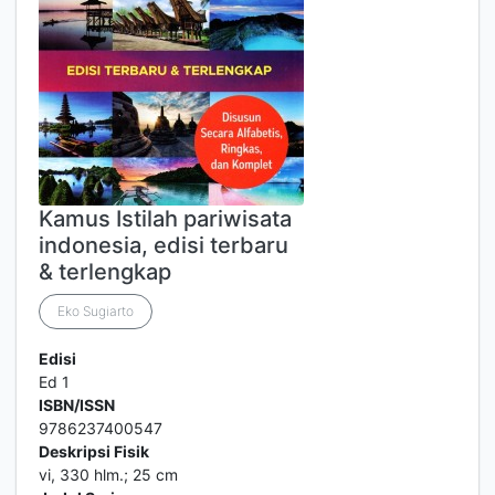
Kamus Istilah pariwisata
indonesia, edisi terbaru
& terlengkap
Eko Sugiarto
Edisi
Ed 1
ISBN/ISSN
9786237400547
Deskripsi Fisik
vi, 330 hlm.; 25 cm