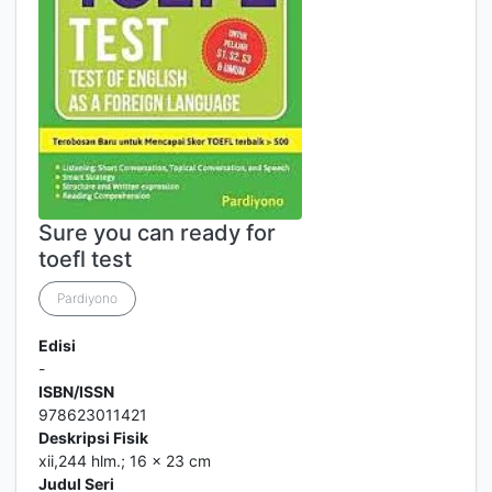
Sure you can ready for
toefl test
Pardiyono
Edisi
-
ISBN/ISSN
978623011421
Deskripsi Fisik
xii,244 hlm.; 16 x 23 cm
Judul Seri