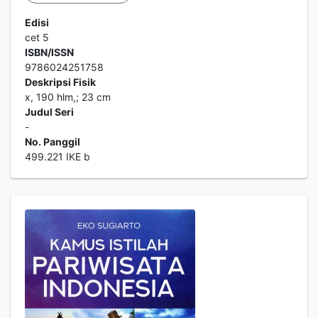
Edisi
cet 5
ISBN/ISSN
9786024251758
Deskripsi Fisik
x, 190 hlm,; 23 cm
Judul Seri
-
No. Panggil
499.221 IKE b