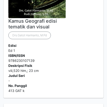
Kamus Geografi edisi
tematik dan visual
Drs.Gatot Harmanto, M.Pd
Edisi
Ed 1
ISBN/ISSN
9786230107139
Deskripsi Fisik
viii,520 hlm,; 23 cm
Judul Seri
-
No. Panggil
413 GAT k