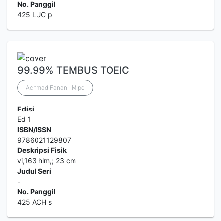
No. Panggil
425 LUC p
99.99% TEMBUS TOEIC
Achmad Fanani ,M,pd
Edisi
Ed 1
ISBN/ISSN
9786021129807
Deskripsi Fisik
vi,163 hlm,; 23 cm
Judul Seri
-
No. Panggil
425 ACH s