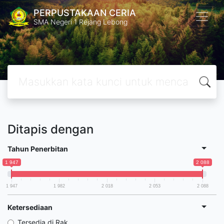
PERPUSTAKAAN CERIA
SMA Negeri 1 Rejang Lebong
Ditapis dengan
Tahun Penerbitan
1 947
2 088
1 947
1 982
2 018
2 053
2 088
Ketersediaan
Tersedia di Rak