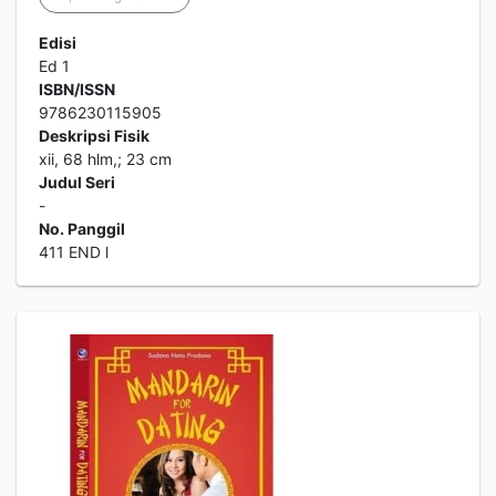
Edisi
Ed 1
ISBN/ISSN
9786230115905
Deskripsi Fisik
xii, 68 hlm,; 23 cm
Judul Seri
-
No. Panggil
411 END l