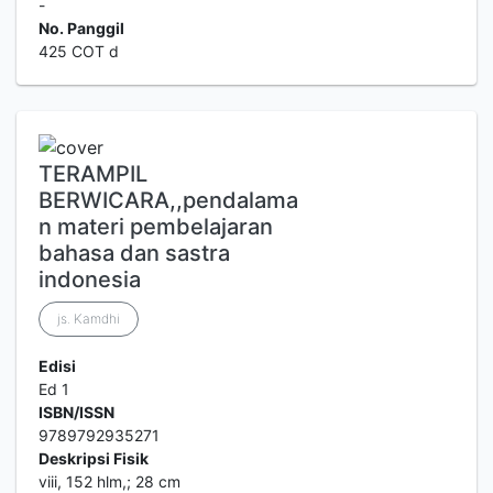
-
No. Panggil
425 COT d
TERAMPIL
BERWICARA,,pendalama
n materi pembelajaran
bahasa dan sastra
indonesia
js. Kamdhi
Edisi
Ed 1
ISBN/ISSN
9789792935271
Deskripsi Fisik
viii, 152 hlm,; 28 cm