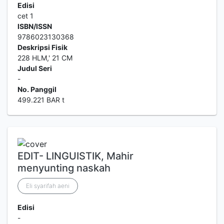
Edisi
cet 1
ISBN/ISSN
9786023130368
Deskripsi Fisik
228 HLM,' 21 CM
Judul Seri
-
No. Panggil
499.221 BAR t
EDIT- LINGUISTIK, Mahir
menyunting naskah
Eli syarifah aeni
Edisi
-