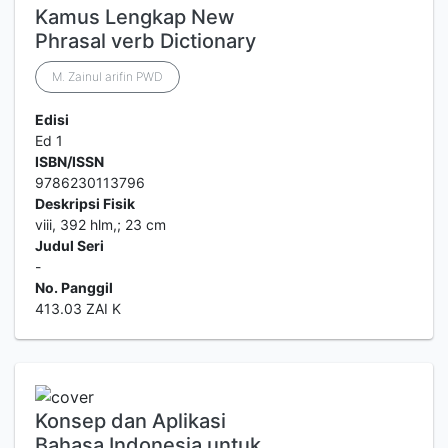
Kamus Lengkap New
Phrasal verb Dictionary
M. Zainul arifin PWD
Edisi
Ed 1
ISBN/ISSN
9786230113796
Deskripsi Fisik
viii, 392 hlm,; 23 cm
Judul Seri
-
No. Panggil
413.03 ZAI K
Konsep dan Aplikasi
Bahasa Indonesia untuk