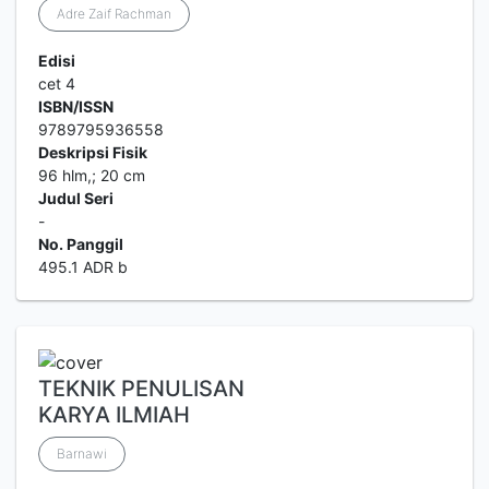
Adre Zaif Rachman
Edisi
cet 4
ISBN/ISSN
9789795936558
Deskripsi Fisik
96 hlm,; 20 cm
Judul Seri
-
No. Panggil
495.1 ADR b
TEKNIK PENULISAN
KARYA ILMIAH
Barnawi