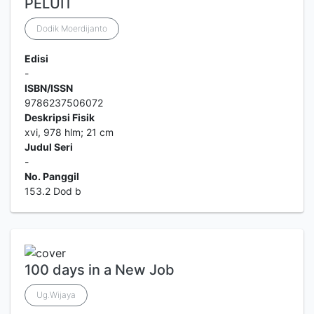
PELUIT
Dodik Moerdijanto
Edisi
-
ISBN/ISSN
9786237506072
Deskripsi Fisik
xvi, 978 hlm; 21 cm
Judul Seri
-
No. Panggil
153.2 Dod b
100 days in a New Job
Ug.Wijaya