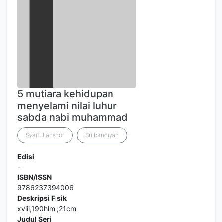
5 mutiara kehidupan
menyelami nilai luhur
sabda nabi muhammad
Syaiful anshor
Sri bandiyah
Edisi
-
ISBN/ISSN
9786237394006
Deskripsi Fisik
xviii,190hlm.;21cm
Judul Seri