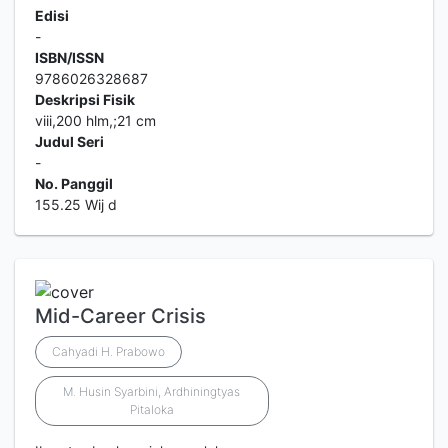
Edisi
-
ISBN/ISSN
9786026328687
Deskripsi Fisik
viii,200 hlm,;21 cm
Judul Seri
-
No. Panggil
155.25 Wij d
Mid-Career Crisis
Cahyadi H. Prabowo
M. Husin Syarbini, Ardhiningtyas
Pitaloka