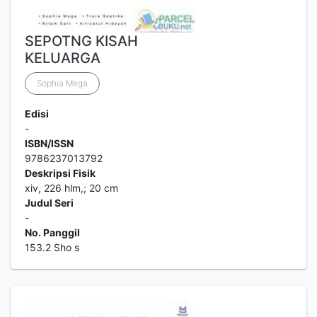
SEPOTNG KISAH
KELUARGA
Sophia Mega
Edisi
-
ISBN/ISSN
9786237013792
Deskripsi Fisik
xiv, 226 hlm,; 20 cm
Judul Seri
-
No. Panggil
153.2 Sho s