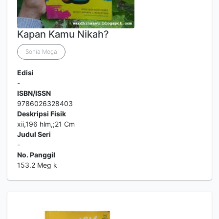
Kapan Kamu Nikah?
Sohia Mega
Edisi
-
ISBN/ISSN
9786026328403
Deskripsi Fisik
xii,196 hlm,;21 Cm
Judul Seri
-
No. Panggil
153.2 Meg k