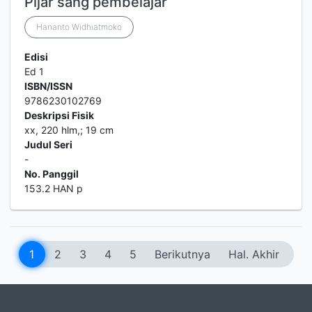
Pijar sang pembelajar
Hananto Widhiatmoko
Edisi
Ed 1
ISBN/ISSN
9786230102769
Deskripsi Fisik
xx, 220 hlm,; 19 cm
Judul Seri
-
No. Panggil
153.2 HAN p
1
2
3
4
5
Berikutnya
Hal. Akhir