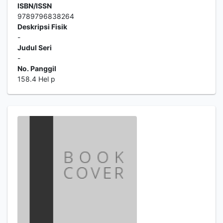
ISBN/ISSN
9789796838264
Deskripsi Fisik
-
Judul Seri
-
No. Panggil
158.4 Hel p