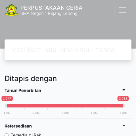
PERPUSTAKAAN CERIA
SMA Negeri 1 Rejang Lebong
Ditapis dengan
Tahun Penerbitan
1 947
2 088
1 947
1 982
2 018
2 053
2 088
Ketersediaan
Tersedia di Rak