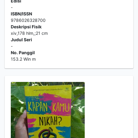
Edisi
-
ISBN/ISSN
9786026328700
Deskripsi Fisik
xiv,178 hlm,;21 cm
Judul Seri
-
No. Panggil
153.2 Win m