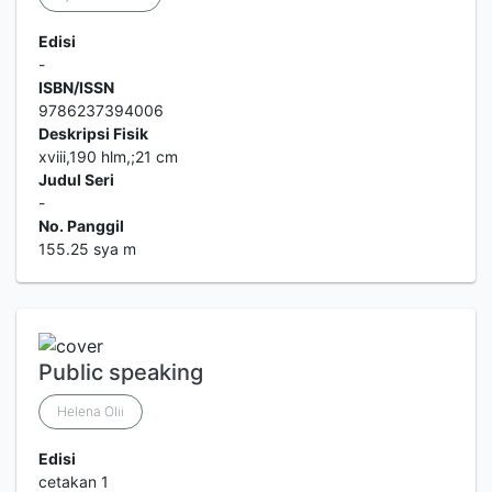
Edisi
-
ISBN/ISSN
9786237394006
Deskripsi Fisik
xviii,190 hlm,;21 cm
Judul Seri
-
No. Panggil
155.25 sya m
Public speaking
Helena Olii
Edisi
cetakan 1