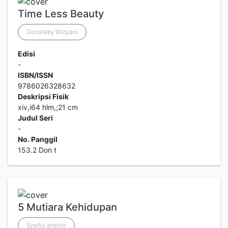
Time Less Beauty
Donafeby Widyani
Edisi
-
ISBN/ISSN
9786026328632
Deskripsi Fisik
xiv,i64 hlm,;21 cm
Judul Seri
-
No. Panggil
153.2 Don t
5 Mutiara Kehidupan
Syaiful anshor