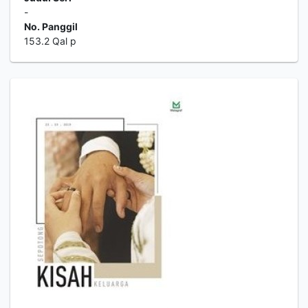
-
No. Panggil
153.2 Qal p