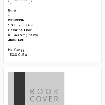
James clear
Edisi
-
ISBN/ISSN
9786020633176
Deskripsi Fisik
ix, 340 hlm.; 23 cm
Judul Seri
-
No. Panggil
153.8 CLE a