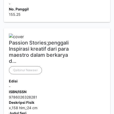
-
No. Panggil
155.25
Passion Stories;penggali
Inspirasi kreatif dari para
maestro dalam berkarya
d…
Qalbinur Nawawi
Edisi
-
ISBN/ISSN
9786026328281
Deskripsi Fisik
x,158 hlm,;24 cm
Judul Seri