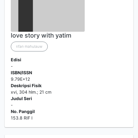
love story with yatim
rifan mahulauw
Edisi
-
ISBN/ISSN
9.79E+12
Deskripsi Fisik
xvi, 304 hlm.; 21 cm
Judul Seri
-
No. Panggil
153.8 RIF l