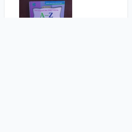
A-Z Geografi
Dick Bateman
Djundjunan P.S.
Yunita Farlina
Endang Kristin
Buku ini merupakan referensi untuk
anak yang sangat berharga dalam
membantu memperkaya kosakata
Geografi.