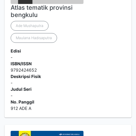
Atlas tematik provinsi
bengkulu
Ade Mushaputra
Maulana Hadisaputra
Edisi
-
ISBN/ISSN
9792424652
Deskripsi Fisik
-
Judul Seri
-
No. Panggil
912 ADE A