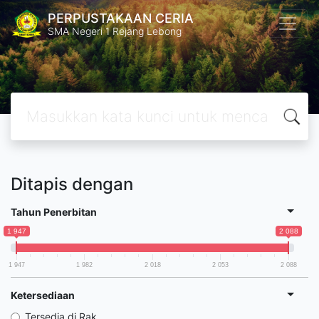
PERPUSTAKAAN CERIA
SMA Negeri 1 Rejang Lebong
Ditapis dengan
Tahun Penerbitan
1 947
2 088
1 947
1 982
2 018
2 053
2 088
Ketersediaan
Tersedia di Rak