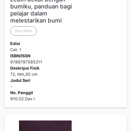
bumiku, panduan bagi
pelajar dalam
melestarikan bumi
Blue Peter
Edisi
Cet. 1
ISBN/ISSN
9789797585211
Deskripsi Fisik
72, hlm,30 cm
Judul Seri
-
No. Panggil
910.02 Dav l