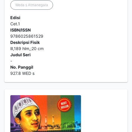
Weda s Atmanegara
Edisi
Cet.1
ISBN/ISSN
9786025861529
Deskripsi Fisik
lll,189 hlm,;20 cm
Judul Seri
-
No. Panggil
927.8 WED s