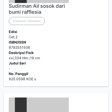
Sudirman Ail sosok dari
bumi rafflesia
Koesworo Setiawan
Edisi
Cet.2
ISBN/ISSN
9792551506
Deskripsi Fisik
xxi,334 hlm.;19 cm
Judul Seri
-
No. Panggil
920.0598 KOE s