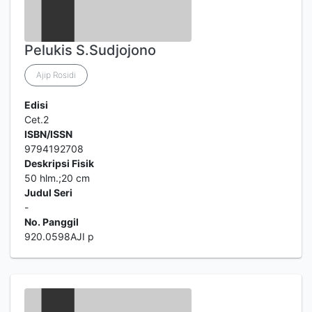
Pelukis S.Sudjojono
Ajip Rosidi
Edisi
Cet.2
ISBN/ISSN
9794192708
Deskripsi Fisik
50 hlm.;20 cm
Judul Seri
-
No. Panggil
920.0598AJI p