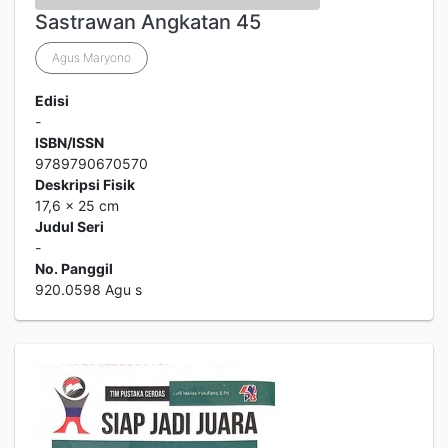
Sastrawan Angkatan 45
Agus Maryono
Edisi
-
ISBN/ISSN
9789790670570
Deskripsi Fisik
17,6 x 25 cm
Judul Seri
-
No. Panggil
920.0598 Agu s