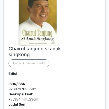
Chairul tanjung si anak
singkong
Tjahja Gunawan Diredja
Edisi
-
ISBN/ISSN
9789797096502
Deskripsi Fisik
xvi,384 hlm.;23cm
Judul Seri