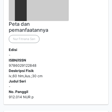
Peta dan
pemanfaatannya
Nur Fitriana Sari
Edisi
-
ISBN/ISSN
9786029122848
Deskripsi Fisik
iv,60 hlm,ilus.;30 cm
Judul Seri
-
No. Panggil
912.014 NUR p