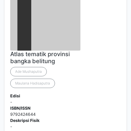
Atlas tematik provinsi
bangka belitung
Ade Mushaputra
Maulana Hadisaputra
Edisi
-
ISBN/ISSN
9792424644
Deskripsi Fisik
-