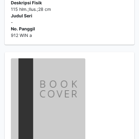
Deskripsi Fisik
115 hlm.;Ilus.;28 cm
Judul Seri
-
No. Panggil
912 WIN a