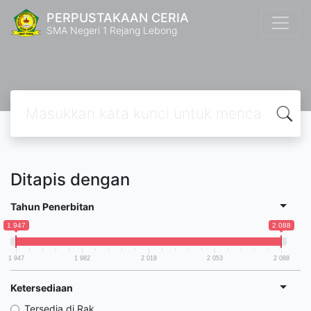
PERPUSTAKAAN CERIA
SMA Negeri 1 Rejang Lebong
Ditapis dengan
Tahun Penerbitan
1 947
2 088
1 947
1 982
2 018
2 053
2 088
Ketersediaan
Tersedia di Rak