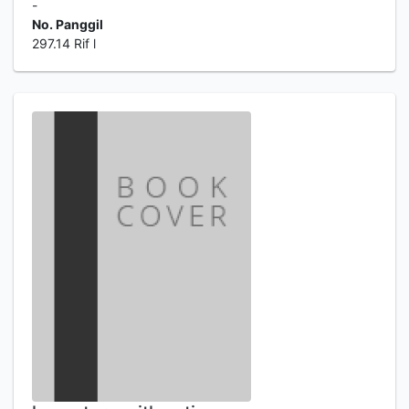
-
No. Panggil
297.14 Rif l