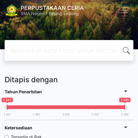
PERPUSTAKAAN CERIA
SMA Negeri 1 Rejang Lebong
Ditapis dengan
Tahun Penerbitan
1 947
2 088
1 947
1 982
2 018
2 053
2 088
Ketersediaan
Tersedia di Rak