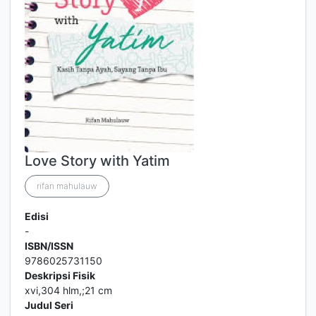
Love Story with Yatim
rifan mahulauw
Edisi
-
ISBN/ISSN
9786025731150
Deskripsi Fisik
xvi,304 hlm,;21 cm
Judul Seri