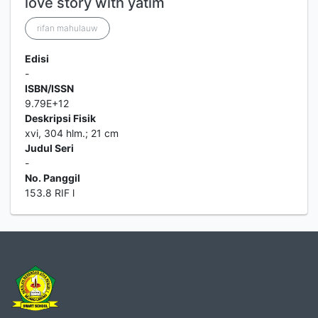
love story with yatim
rifan mahulauw
Edisi
-
ISBN/ISSN
9.79E+12
Deskripsi Fisik
xvi, 304 hlm.; 21 cm
Judul Seri
-
No. Panggil
153.8 RIF l