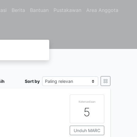
asi
Berita
Bantuan
Pustakawan
Area Anggota
sih
Sort by
Ketersediaan
5
Unduh MARC