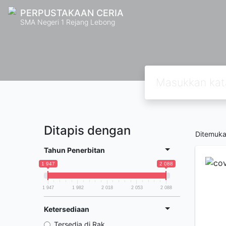
PERPUSTAKAAN CERIA
SMA Negeri 1 Rejang Lebong
Ditapis dengan
Ditemuk
Tahun Penerbitan
1 947
2 088
1 947
1 982
2 018
2 053
2 088
Ketersediaan
Tersedia di Rak