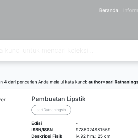
Beranda
Inform
an
4
dari pencarian Anda melalui kata kunci:
author=sari Ratnaning
Pembuatan Lipstik
sari Ratnaningsih
Edisi
-
ISBN/ISSN
9786024881559
Deskripsi Fisik
iv,92 hlm,; 25 cm