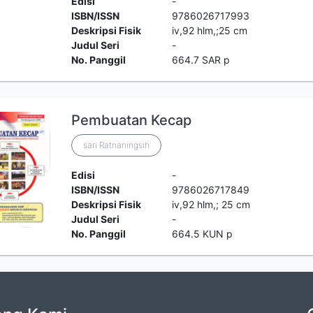
Edisi
-
ISBN/ISSN
9786026717993
Deskripsi Fisik
iv,92 hlm,;25 cm
Judul Seri
-
No. Panggil
664.7 SAR p
Pembuatan Kecap
sari Ratnaningsih
Edisi
-
ISBN/ISSN
9786026717849
Deskripsi Fisik
iv,92 hlm,; 25 cm
Judul Seri
-
No. Panggil
664.5 KUN p