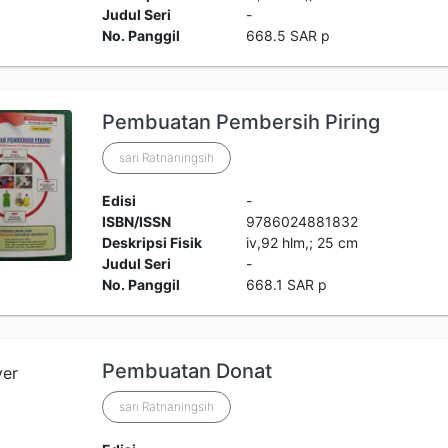
Judul Seri
-
No. Panggil
668.5 SAR p
Pembuatan Pembersih Piring
sari Ratnaningsih
Edisi
-
ISBN/ISSN
9786024881832
Deskripsi Fisik
iv,92 hlm,; 25 cm
Judul Seri
-
No. Panggil
668.1 SAR p
Pembuatan Donat
sari Ratnaningsih