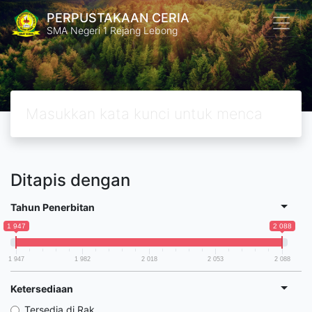
PERPUSTAKAAN CERIA
SMA Negeri 1 Rejang Lebong
Ditapis dengan
Tahun Penerbitan
1 947
2 088
1 947
1 982
2 018
2 053
2 088
Ketersediaan
Tersedia di Rak