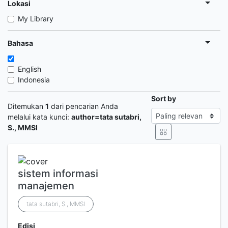
Lokasi
My Library
Bahasa
English
Indonesia
Sort by
Ditemukan
1
dari pencarian Anda
melalui kata kunci:
author=tata sutabri,
S., MMSI
sistem informasi
manajemen
tata sutabri, S., MMSI
Edisi