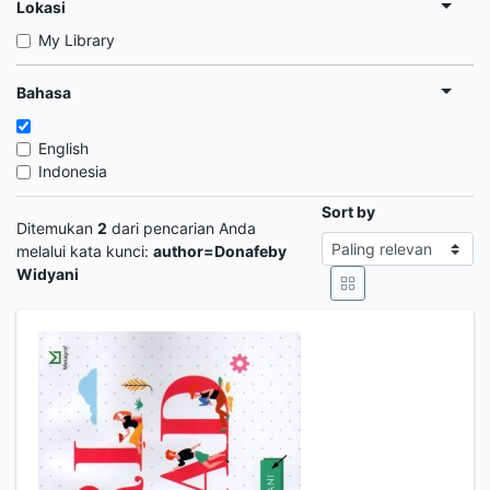
Lokasi
My Library
Bahasa
English
Indonesia
Sort by
Ditemukan
2
dari pencarian Anda
melalui kata kunci:
author=Donafeby
Widyani