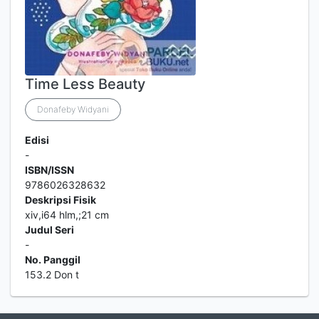
Time Less Beauty
Donafeby Widyani
Edisi
-
ISBN/ISSN
9786026328632
Deskripsi Fisik
xiv,i64 hlm,;21 cm
Judul Seri
-
No. Panggil
153.2 Don t