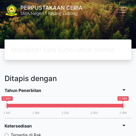
PERPUSTAKAAN CERIA
SMA Negeri 1 Rejang Lebong
Ditapis dengan
Tahun Penerbitan
1 947
2 088
1 947
1 982
2 018
2 053
2 088
Ketersediaan
Tersedia di Rak