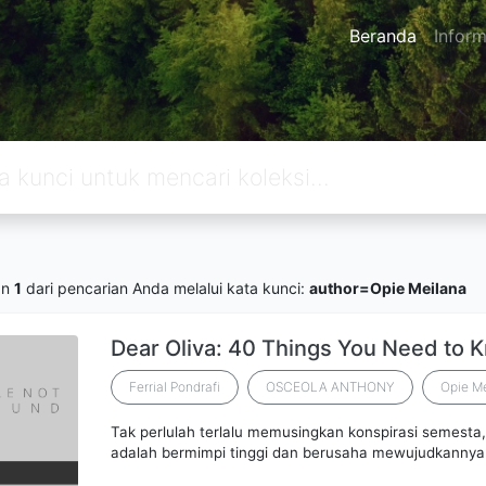
Beranda
Inform
an
1
dari pencarian Anda melalui kata kunci:
author=Opie Meilana
Dear Oliva: 40 Things You Need to 
Ferrial Pondrafi
OSCEOLA ANTHONY
Opie M
Tak perlulah terlalu memusingkan konspirasi semesta,
adalah bermimpi tinggi dan berusaha mewujudkannya.