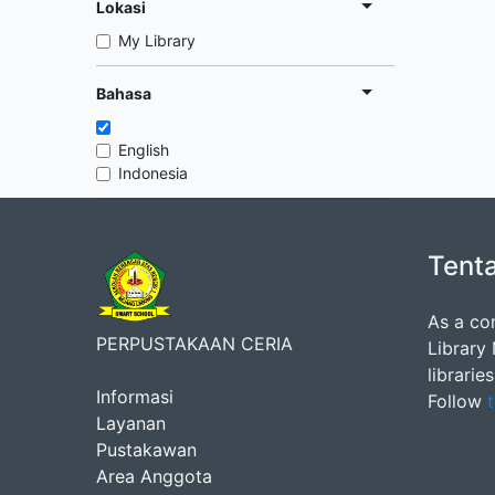
Lokasi
My Library
Bahasa
English
Indonesia
Tent
As a co
PERPUSTAKAAN CERIA
Library
librarie
Informasi
Follow
t
Layanan
Pustakawan
Area Anggota