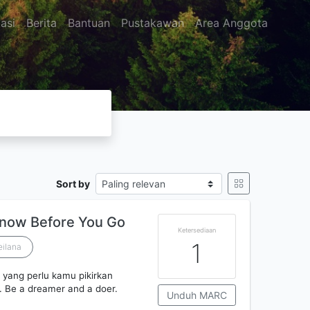
asi
Berita
Bantuan
Pustakawan
Area Anggota
Sort by
Know Before You Go
Ketersediaan
1
eilana
 yang perlu kamu pikirkan
 Be a dreamer and a doer.
Unduh MARC