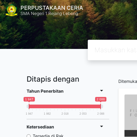
PERPUSTAKAAN CERIA
SMA Negeri 1 Rejang Lebong
Ditapis dengan
Ditemuk
Tahun Penerbitan
1 947
2 088
1 947
1 982
2 018
2 053
2 088
Ketersediaan
Tersedia di Rak