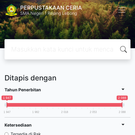
PERPUSTAKAAN CERIA
SMA Negeri 1 Rejang Lebong
Ditapis dengan
Tahun Penerbitan
1 947
2 088
1 947
1 982
2 018
2 053
2 088
Ketersediaan
Tersedia di Rak