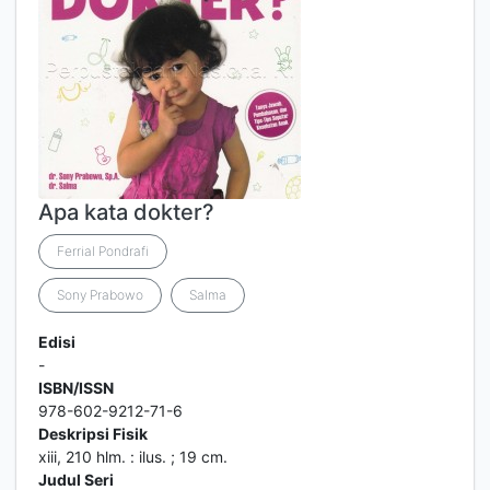
Apa kata dokter?
Ferrial Pondrafi
Sony Prabowo
Salma
Edisi
-
ISBN/ISSN
978-602-9212-71-6
Deskripsi Fisik
xiii, 210 hlm. : ilus. ; 19 cm.
Judul Seri