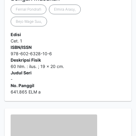
Ferrial Pondrafi
Elmira Arasy,
Bejo Wage Suu,
Edisi
Cet. 1
ISBN/ISSN
978-602-6328-10-6
Deskripsi Fisik
60 hlm. : ilus. ; 19 x 20 cm.
Judul Seri
-
No. Panggil
641.865 ELM a