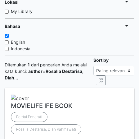
Lokasi
My Library
Bahasa
English
Indonesia
Sort by
Ditemukan
1
dari pencarian Anda melalui
kata kunci:
author=Rosalia Destarisa,
Diah...
MOVIELIFE IFE BOOK
Ferrial Pondrafi
Rosalia Destarisa, Diah Rahmawati