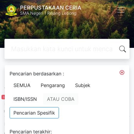
PERPUSTAKAAN CERIA
SMA Negeri 1 Rejang Lebong
Pencarian berdasarkan :
Ditapis dengan
SEMUA
Pengarang
Subjek
Tahun Penerbitan
1 947
2 088
ISBN/ISSN
ATAU COBA
1 947
Pencarian Spesifik
1 982
2 018
2 053
2 088
Ketersediaan
Pencarian terakhir:
Tersedia di Rak