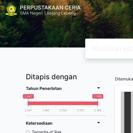
PERPUSTAKAAN CERIA
SMA Negeri 1 Rejang Lebong
Ditapis dengan
Ditemuk
Tahun Penerbitan
1 947
2 088
1 947
1 982
2 018
2 053
2 088
Ketersediaan
Tersedia di Rak