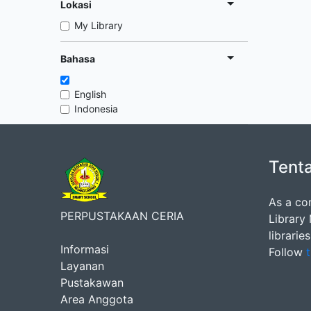
Lokasi
My Library
Bahasa
English
Indonesia
Tent
As a co
PERPUSTAKAAN CERIA
Library
librarie
Informasi
Follow
t
Layanan
Pustakawan
Area Anggota