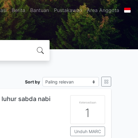
asi
Berita
Bantuan
Pustakawan
Area Anggota
Sort by
 luhur sabda nabi
Ketersediaan
1
Unduh MARC