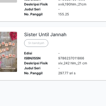
Deskripsi Fisik
xviii,190hlm.;21cm
Judul Seri
-
No. Panggil
155.25
Sister Until Jannah
Sri bandiyah
Edisi
-
ISBN/ISSN
9786237011866
Deskripsi Fisik
xiv,242 hlm,;21 cm
Judul Seri
-
No. Panggil
297.77 sri s