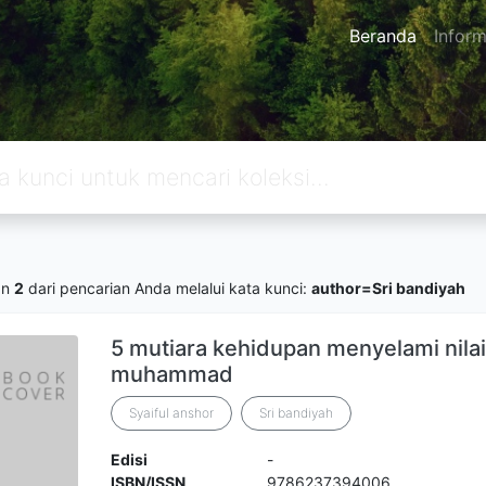
Beranda
Inform
an
2
dari pencarian Anda melalui kata kunci:
author=Sri bandiyah
5 mutiara kehidupan menyelami nilai
muhammad
Syaiful anshor
Sri bandiyah
Edisi
-
ISBN/ISSN
9786237394006