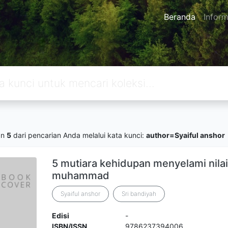
Beranda
Inform
an
5
dari pencarian Anda melalui kata kunci:
author=Syaiful anshor
5 mutiara kehidupan menyelami nilai
muhammad
Syaiful anshor
Sri bandiyah
Edisi
-
ISBN/ISSN
9786237394006