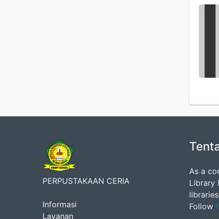
Tent
As a co
PERPUSTAKAAN CERIA
Library
librarie
Informasi
Follow
t
Layanan