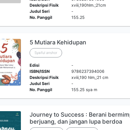
Deskripsi Fisik
xviii,190hlm.;21cm
Judul Seri
-
No. Panggil
155.25
5 Mutiara Kehidupan
Syaiful anshor
Edisi
-
ISBN/ISSN
9786237394006
Deskripsi Fisik
xviii,190 hlm,;21 cm
Judul Seri
-
No. Panggil
155.25 sya m
Journey to Success : Berani bermim
berjuang, dan jangan lupa berdoa