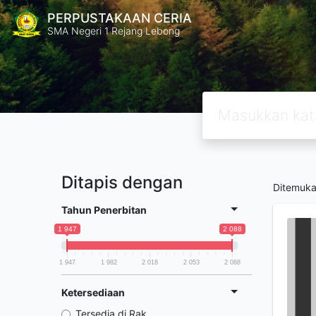
PERPUSTAKAAN CERIA
SMA Negeri 1 Rejang Lebong
Ditapis dengan
Ditemuk
Tahun Penerbitan
1 947
2 088
1 947
1 982
2 018
2 053
2 088
Ketersediaan
Tersedia di Rak