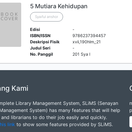
5 Mutiara Kehidupan
Syaiful anshor
Edisi
-
ISBN/ISSN
9786237394457
Deskripsi Fisik
xvii,190hlm,;21
Judul Seri
-
No. Panggil
201 Sya l
ang Kami
mplete Library Management System, SLiMS (Senayan
m
 Management System) has many features that will help
p
s and librarians to do their job easily and quickly.
his link
to show some features provided by SLiMS.