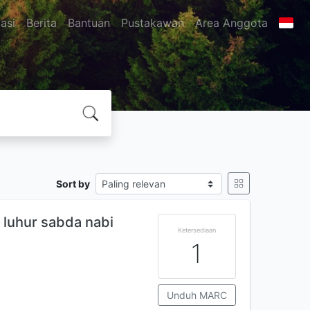
asi
Berita
Bantuan
Pustakawan
Area Anggota
Sort by
 luhur sabda nabi
Ketersediaan
1
Unduh MARC