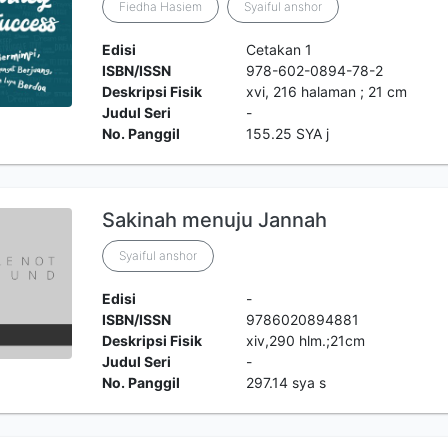
Fiedha Hasiem
Syaiful anshor
Edisi
Cetakan 1
ISBN/ISSN
978-602-0894-78-2
Deskripsi Fisik
xvi, 216 halaman ; 21 cm
Judul Seri
-
No. Panggil
155.25 SYA j
Sakinah menuju Jannah
Syaiful anshor
Edisi
-
ISBN/ISSN
9786020894881
Deskripsi Fisik
xiv,290 hlm.;21cm
Judul Seri
-
No. Panggil
297.14 sya s